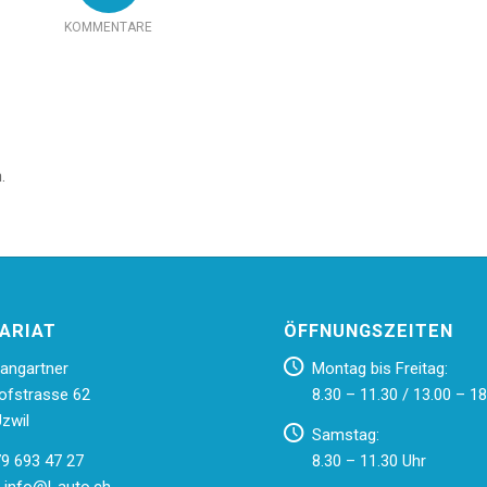
KOMMENTARE
.
ARIAT
ÖFFNUNGSZEITEN
angartner
Montag bis Freitag:
ofstrasse 62
8.30 – 11.30 / 13.00 – 18
zwil
Samstag:
79 693 47 27
8.30 – 11.30 Uhr
:
info@l-auto.ch