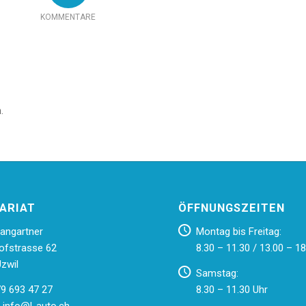
KOMMENTARE
.
ARIAT
ÖFFNUNGSZEITEN
angartner
Montag bis Freitag:
ofstrasse 62
8.30 – 11.30 / 13.00 – 18
zwil
Samstag:
79 693 47 27
8.30 – 11.30 Uhr
:
info@l-auto.ch