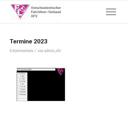
Termine 2023
/
0 Kommentare
von
admin_ofv