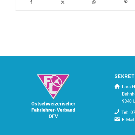
SEKRET
Lars H
Bahnh
9340 U
Tel: 0
E-Mail