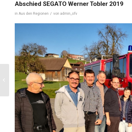
Abschied SEGATO Werner Tobler 2019
/
in
Aus den Regionen
von
admin_ofv
Klaus Höck bei Manuela
2019