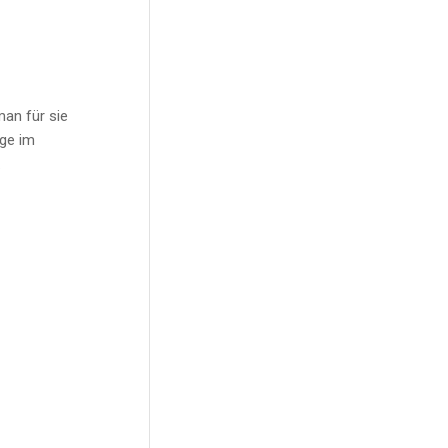
man für sie
nge im
.