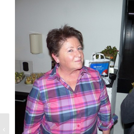
Klaus Höck Region
Rheintal